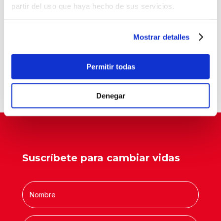
partir del uso que haya hecho de sus servicios.
177 jóvenes
Balia refuerza su labor educativa en Tetuán.
La pobreza infantil no se va de vacaciones
Mostrar detalles
Balia, reconocida como entidad pionera en
“Tardes con Plan”
Permitir todas
Un aula que cambia vidas
Denegar
Suscríbete para cambiar vidas