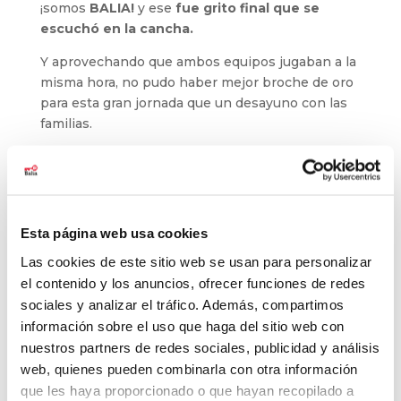
¡somos
BALIA!
y ese
fue grito final que se
escuchó en la cancha.
Y aprovechando que ambos equipos jugaban a la
misma hora, no pudo haber mejor broche de oro
para esta gran jornada que un desayuno con las
familias.
Javier Redondo, Coordinador de Jóvenes
Latina
Ania Casal, entrenadora de los equipos de
baloncesto
Esta página web usa cookies
Las cookies de este sitio web se usan para personalizar
el contenido y los anuncios, ofrecer funciones de redes
sociales y analizar el tráfico. Además, compartimos
Buscar
información sobre el uso que haga del sitio web con
nuestros partners de redes sociales, publicidad y análisis
Últimas noticias
web, quienes pueden combinarla con otra información
que les haya proporcionado o que hayan recopilado a
El baloncesto de Balia cierra la temporada con