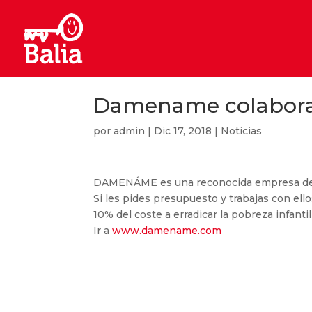
Damename colabora 
por
admin
|
Dic 17, 2018
|
Noticias
DAMENÁME es una reconocida empresa de n
Si les pides presupuesto y trabajas con el
10% del coste a erradicar la pobreza infanti
Ir a
www.damename.com