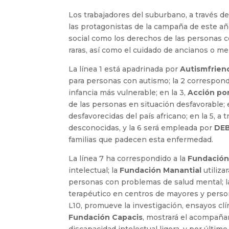
Los trabajadores del suburbano, a través d
las protagonistas de la campaña de este a
social como los derechos de las personas c
raras, así como el cuidado de ancianos o m
La línea 1 está apadrinada por
Autismfrien
para personas con autismo; la 2 correspond
infancia más vulnerable; en la 3,
Acción por
de las personas en situación desfavorable; 
desfavorecidas del país africano; en la 5, a 
desconocidas, y la 6 será empleada por
DEB
familias que padecen esta enfermedad.
La línea 7 ha correspondido a la
Fundación
intelectual; la
Fundación Manantial
utiliza
personas con problemas de salud mental; l
terapéutico en centros de mayores y pers
L10, promueve la investigación, ensayos clín
Fundación Capacis
, mostrará el acompaña