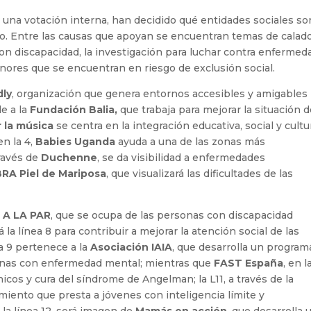
e una votación interna, han decidido qué entidades sociales so
ño. Entre las causas que apoyan se encuentran temas de calad
on discapacidad, la investigación para luchar contra enfermed
enores que se encuentran en riesgo de exclusión social.
dly
, organización que genera entornos accesibles y amigables
e a la
Fundación Balia,
que trabaja para mejorar la situación d
 la música
se centra en la integración educativa, social y cultu
en la 4,
Babies Uganda
ayuda a una de las zonas más
través de
Duchenne
, se da visibilidad a enfermedades
RA Piel de Mariposa
, que visualizará las dificultades de las
 A LA PAR
, que se ocupa de las personas con discapacidad
rá la línea 8 para contribuir a mejorar la atención social de las
a 9 pertenece a la
Asociación IAIA
, que desarrolla un program
onas con enfermedad mental; mientras que
FAST España
, en l
icos y cura del síndrome de Angelman; la L11, a través de la
miento que presta a jóvenes con inteligencia límite y