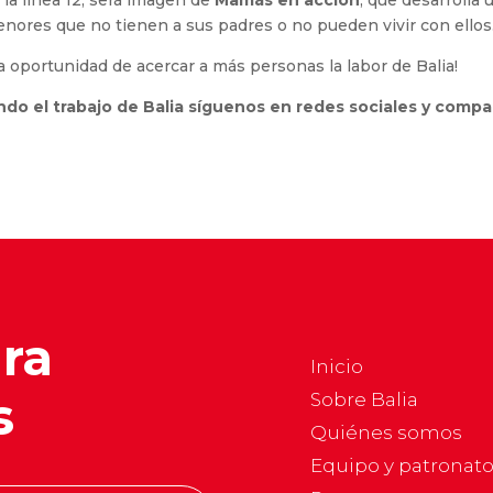
, la línea 12, será imagen de
Mamás en acción
, que desarrolla 
nores que no tienen a sus padres o no pueden vivir con ellos
a oportunidad de acercar a más personas la labor de Balia!
ndo el trabajo de Balia síguenos en redes sociales y compa
ara
Inicio
s
Sobre Balia
Quiénes somos
Equipo y patronat