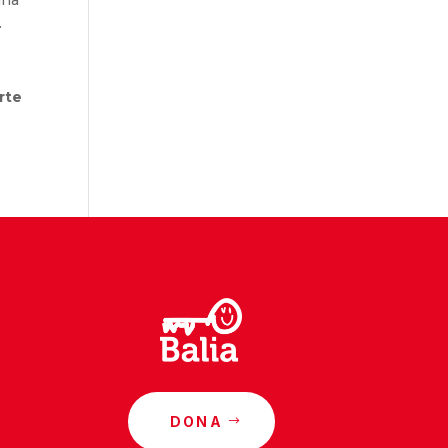
una
.
rte
DONA
o