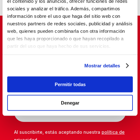
el contenido y los anuncios, ofrecer funciones de redes
sociales y analizar el tráfico. Además, compartimos
información sobre el uso que haga del sitio web con
nuestros partners de redes sociales, publicidad y análisis
web, quienes pueden combinarla con otra información
que les haya proporcionado o que hayan recopilado a
Suscríbete para cambiar vidas
partir del uso que haya hecho de sus servicios.
Mostrar detalles
Permitir todas
Denegar
SUSCRIBETE
Al suscribirte, estás aceptando nuestra
política de
privacidad
.