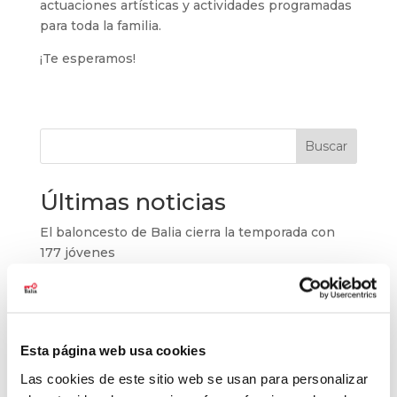
actuaciones artísticas y actividades programadas
para toda la familia.
¡Te esperamos!
Buscar
Últimas noticias
El baloncesto de Balia cierra la temporada con
177 jóvenes
Balia refuerza su labor educativa en Tetuán.
La pobreza infantil no se va de vacaciones
Balia, reconocida como entidad pionera en
Esta página web usa cookies
“Tardes con Plan”
Las cookies de este sitio web se usan para personalizar
Un aula que cambia vidas